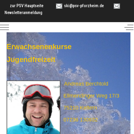
zur PSV Hauptseite
ski@psv-pforzheim.de
Newsletteranmeldung
Mobile Menu Toggle
Of
Erwachsenenkurse
Jugendfreizeit
Andreas Berchtold
Ellmendinger Weg 17/3
75210 Keltern
07236 130932