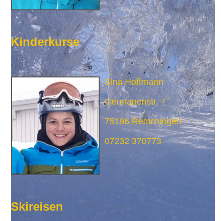
Kinderkurse
Sina Hoffmann
Germanenstr. 7
75196 Remchingen
07232 370773
Skireisen