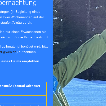
bernachtung
fänger, (in Begleitung eines
an zwei Wochenenden auf der
staufen/Allgäu durch.
/Kind nur einen Erwachsenen als
sächlich für die Kinder bestimmt.
ihmaterial benötigt wird, bitte
ner@web.de
) aufnehmen.
en eines Helms empfohlen.
chstraße (Konrad-Adenauer-