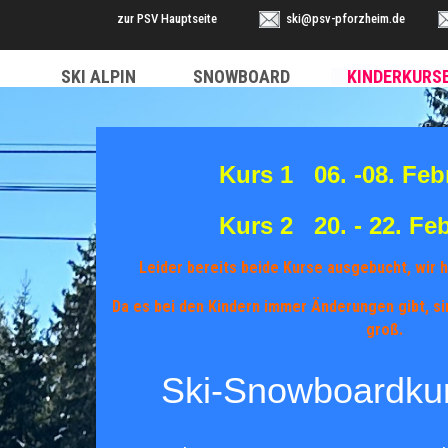
zur PSV Hauptseite
ski@psv-pforzheim.de
SKI ALPIN
SNOWBOARD
KINDERKURS
Kurs 1 06. -08. Feb
Kurs 2 20. - 22. Fe
Leider bereits beide Kurse ausgebucht, wir h
Da es bei den Kindern immer Änderungen gibt, s
groß.
Ski-Snowboardkur