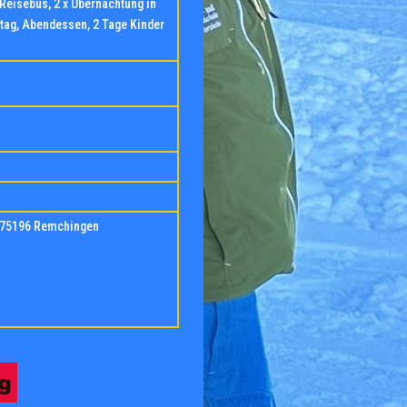
Reisebus, 2 x Übernachtung in
tag, Abendessen, 2 Tage Kinder
€
€
7
5196 Remchingen